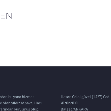
ENT
ından bu yana hizmet
Hasan Celal güzel (1427) Cad.
 olan yıldız aspava, Hacı
Yüzüncü Yıl
arafından kurulmuş olup,
Balgat/ANKARA