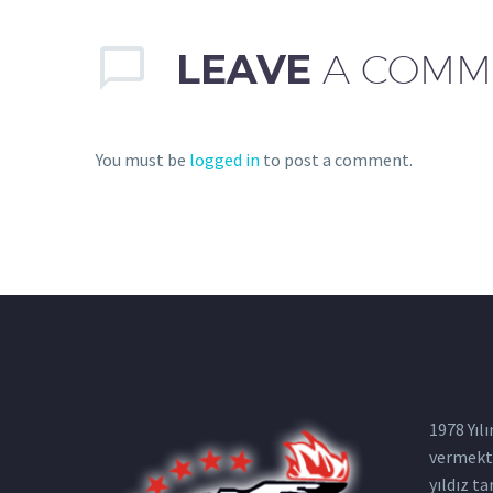
LEAVE
A COMM
You must be
logged in
to post a comment.
1978 Yıl
vermekte
yıldız t