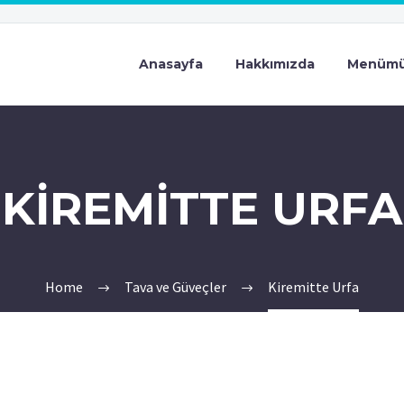
Anasayfa
Hakkımızda
Menüm
KIREMITTE URFA
Home
Tava ve Güveçler
Kiremitte Urfa