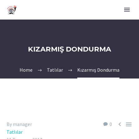
KIZARMIŞ DONDURMA
Home
Tatlılar
Kızarmış Dondurma


By manager
0
Tatlılar